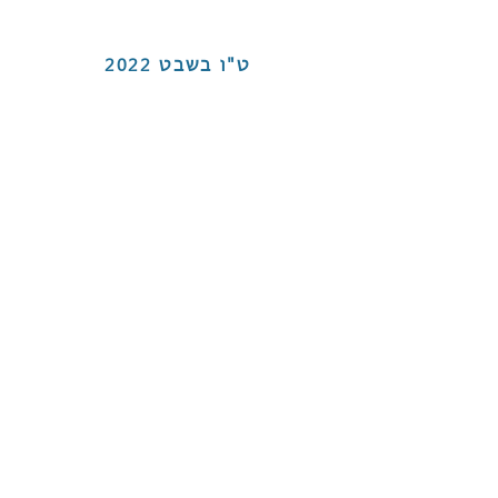
ט"ו בשבט
2022
צמח בראשית
צמח בראשית הוא
צמח התכלית
אין כמותו
יש אותו,
הוא האב טיפוס של כל הצמחים.
יצא באבולוציה משלו
ומלווה את שלנו.