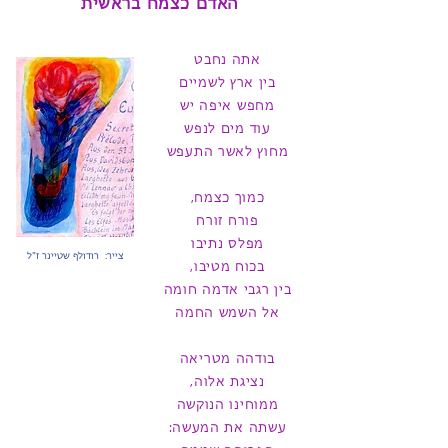
האדם כצמח בראשית
אתה נחבט
בין ארץ לשמיים
מחפש איפה יש
עוד מים לנפש
מחוץ לאשר התעפש
כמוך כצמח,
פורח זורח
מפלס נתיבו
צייר: רודולף שטיינר ז"ל
בכוח מטיבו,
בין רגבי אדמה חומה
אל השמש החמה
בודהה מטריאה
נציגת אלוה,
ממוחינו הנוקשה
עשתה את המעשה: