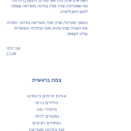
השורשים שלנו מהראש חוזרים להנעץ ברוח וזה
מה ששטיינר/ שרה מור/ בודהה מטריאה עשתה
למען האבולוציה.
המשך: שטיינר/ שרה מור/ מטריאה בודהה, הסירה
את הקורה מבין עינינו ואת הבחירה המוסרית
עלינו לעשות.
מור דרכי
2.2.26
צמח בראשית
אורות זורמים בינותינו
חלילים ברוח
תלמידי מור
נפקחים לרוח.
נפתחים רקיעים
מור בודהה מטריאה