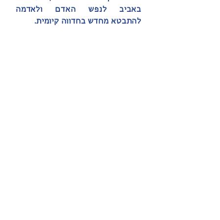
באביב לנפש האדם ולאדמה
להתבטא מחדש בחדווה קיומית.
ככה הם חיי הנפש של האדם,
האדמה והיקום.
הללויה
מור דרכי
16.10.21