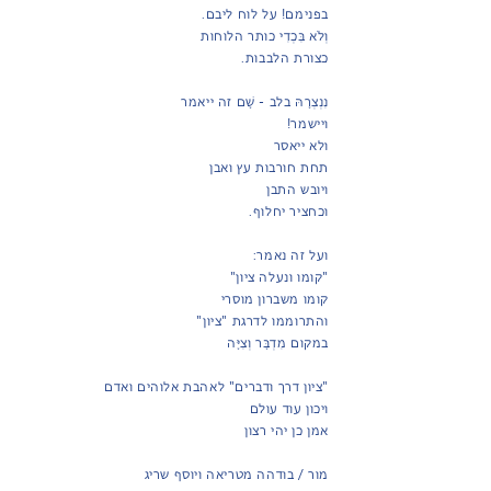
בפנימם! על לוח ליבם.
וְלֹא בִּכְדִי כותר הלוחות
כצורת הלבבות.
נִנְצְרָהּ בלב - שָׁם זה ייאמר
ויישמר!
ולא ייאסר
תחת חורבות עץ ואבן
ויובש התבן
וכחציר יחלוף.
ועל זה נאמר:
"קומו ונעלה ציון"
קומו משברון מוסרי
והתרוממו לדרגת "ציון"
במקום מִדְבָּר וְצִיָּה
"ציון דרך ודברים" לאהבת אלוהים ואדם
ויכון עוד עולם
אמן כן יהי רצון
מור / בודהה מטריאה ויוסף שריג