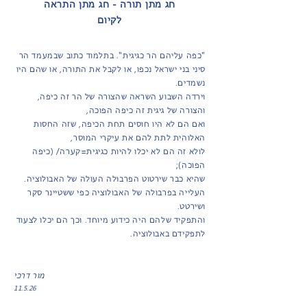
חג מתן תורה - חג מתן התראה
לקיום
"כפה עליהם הר כגיגית". בתלמוד כתוב שבמעמד הר
סיני בני ישראל נכפו, או לקבל את התורה, או שהם היו
נשמדים.
וירדה השבוע השראה שהצורה של הר זה כיפה,
והצורה של גיגית זה כיפה הפוכה,
ואם הם לא היו חוסים תחת הכיפה, שזה החסות
האלוהית לתת להם את עיקרי המוסר,
לולא זה הם לא יכלו להיות כגיגית=קערה/ (כיפה
הפוכה);
שהיא כבר שירטוט הפרבולה העולה של האבולוציה.
העלייה בפרבולה של האבולוציה כפי ששטיינר סקר
ושירטט.
והתפקיד שלהם היה כידוע מיוחד. וכך הם יכלו לצעוד
לתפקידם באבולוציה.
מור דרכי
11.5.26