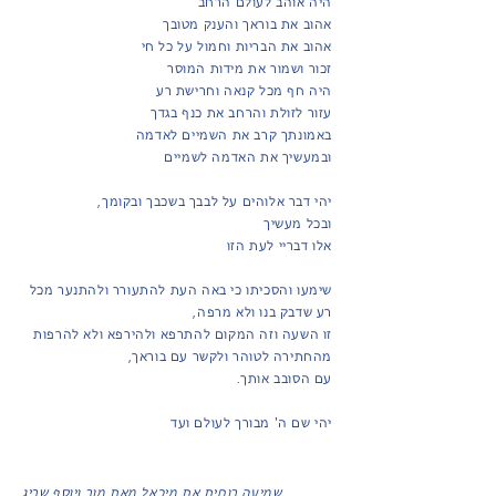
היה אוהב לעולם הרחב
אהוב את בוראך והענק מטובך
אהוב את הבריות וחמול על כל חי
זכור ושמור את מידות המוסר
היה חף מכל קנאה וחרישת רע
עזור לזולת והרחב את כנף בגדך
באמונתך קרב את השמיים לאדמה
ובמעשיך את האדמה לשמיים
יהי דבר אלוהים על לבבך בשכבך ובקומך,
ובכל מעשיך
אלו דבריי לעת הזו
שימעו והסכיתו כי באה העת להתעורר ולהתנער מכל
רע שדבק בנו ולא מרפה,
זו השעה וזה המקום להתרפא ולהירפא ולא להרפות
מהחתירה לטוהר ולקשר עם בוראך,
עם הסובב אותך.
יהי שם ה' מבורך לעולם ועד
שמיעה רוחית את מיכאל מאת מור ויוסף שריג