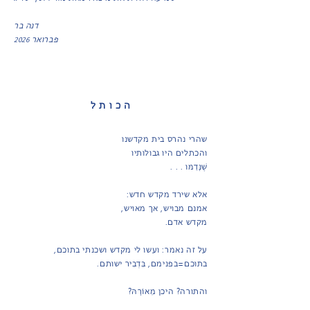
דנה בר
פברואר
2026
ה כ ו ת ל
שהרי נהרס בית מקדשנו
והכתלים היו גבולותיו
שֶׁנָּדַמּו . . .
אלא שירד מקדש חדש:
אמנם מבויש, אך מאויש,
מקדש אדם.
על זה נאמר: ועשו לי מקדש ושכנתי בתוכם,
בתוכם=בפנימם, בִּדְבִיר ישותם.
והתורה? היכן מֵאוֹרָהּ?