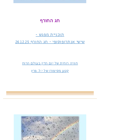
חג החורף
תוכניית מפגש -
שישי אנתרופוסופי - חג החורף
26.12.25
חוויה רוחית של יום הדין בעולם הרוח
קטע מסיפורו של י.ל. פרץ