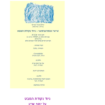
ניוד נקודת המבט
על יוסף שריג