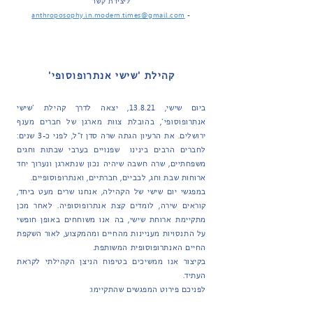
ליצירת קשר
anthroposophy.in.modern.times@gmail.com
-
קהילת 'שישי אנתרופוסופי'
ביום שישי, 13.8.21, יצאה לדרך קהילת 'שישי
אנתרופוסופי', בהובלת צוות מארגן של חברים מענף
ירושלים. את הרעיון הגתה שרה סדן ז"ל, לפני כ-3 שנים:
לחברים הרבים בינינו שפנויים בערבי שבתות וחגים
משפחתיים, שרה חשבה שיהיה נכון שנתארגן ונערוך יחד
ארוחות שבת וחג, לבביים, חברתיים, ואנתרופוסופיים.
במפגשי יום שישי של הקהילה, אנחנו שרים מעט ביחד,
קוראים שירה, לומדים קצת אנתרופוסופיה. לאחר מכן
מתקיימת ארוחת שישי, בה אנו משוחחים באופן חופשי
על התנסויות מעניינות מהחיים ומהמקצוע, לאור השקפת
החיים האנתרופוסופית המשותפת.
בקיצור אנו ממשיכים בטיפוח הניצן הקהילתי לקראת
העתיד.
לפניכם פירוט המפגשים שהתקיימו: